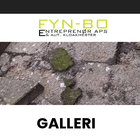
Gå
til
hovedindhold
GALLERI