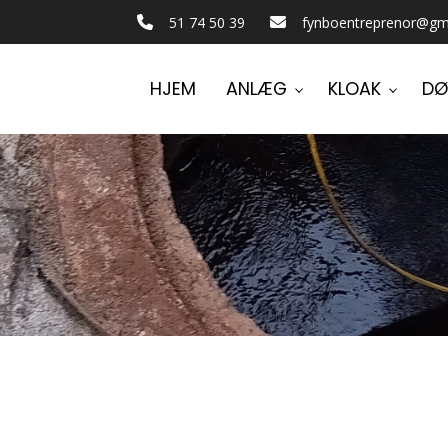
51 74 50 39
fynboentreprenor@gm
HJEM
ANLÆG
KLOAK
DØ