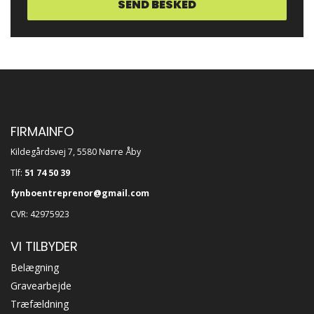
FIRMAINFO
Kildegårdsvej 7, 5580 Nørre Åby
Tlf:
51 74 50 39
fynboentreprenor@gmail.com
CVR: 42975923
VI TILBYDER
Belægning
Gravearbejde
Træfældning