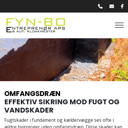
Gå
til
hovedindhold
OMFANGSDRÆN
EFFEKTIV SIKRING MOD FUGT OG
VANDSKADER
Fugtskader i fundament og kældervægge ses ofte i
ældre bygninger uden omfangsdræn. Disse skader kan