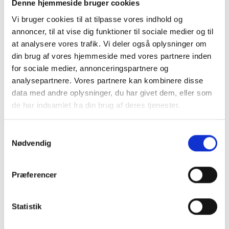
Denne hjemmeside bruger cookies
professionel udførelse fra start til slut – naturligvis i
overensstemmelse med gældende regler og
Vi bruger cookies til at tilpasse vores indhold og
anbefalinger.
annoncer, til at vise dig funktioner til sociale medier og til
at analysere vores trafik. Vi deler også oplysninger om
Ønsker du at beskytte dit hus mod fugt,
din brug af vores hjemmeside med vores partnere inden
vandindtrængning og fremtidige skader, står vi klar til
for sociale medier, annonceringspartnere og
at hjælpe.
analysepartnere. Vores partnere kan kombinere disse
data med andre oplysninger, du har givet dem, eller som
Kontakt Fyn-Bo Entreprenør i dag
for en
de har indsamlet fra din brug af deres tjenester.
uforpligtende snak eller et tilbud på omfangsdræn – og
få et tørt, sundt og sikkert hjem.
Samtykkevalg
Nødvendig
SEND OS EN MAIL
Du kan let og hurtigt sende os en besked i
Præferencer
nedenstående formular.
Statistik
NAVN