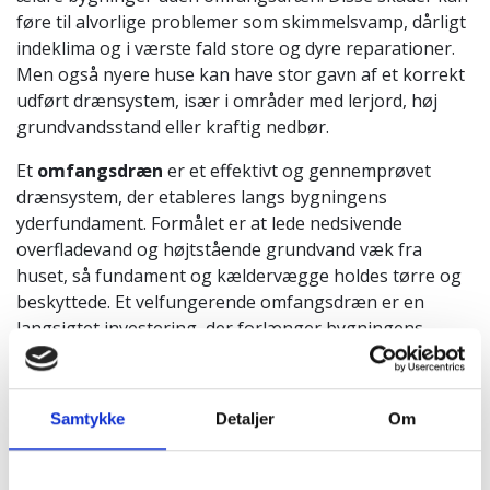
føre til alvorlige problemer som skimmelsvamp, dårligt
indeklima og i værste fald store og dyre reparationer.
Men også nyere huse kan have stor gavn af et korrekt
udført drænsystem, især i områder med lerjord, høj
grundvandsstand eller kraftig nedbør.
Et
omfangsdræn
er et effektivt og gennemprøvet
drænsystem, der etableres langs bygningens
yderfundament. Formålet er at lede nedsivende
overfladevand og højtstående grundvand væk fra
huset, så fundament og kældervægge holdes tørre og
beskyttede. Et velfungerende omfangsdræn er en
langsigtet investering, der forlænger bygningens
levetid og skaber et sundere indeklima.
Hos
Fyn-Bo Entreprenør
har vi stor erfaring med
Samtykke
Detaljer
Om
etablering af omfangsdræn og klimasikring af både
nye og ældre ejendomme. Vi rådgiver dig grundigt om
den bedste løsning til netop dit hus og sørger for